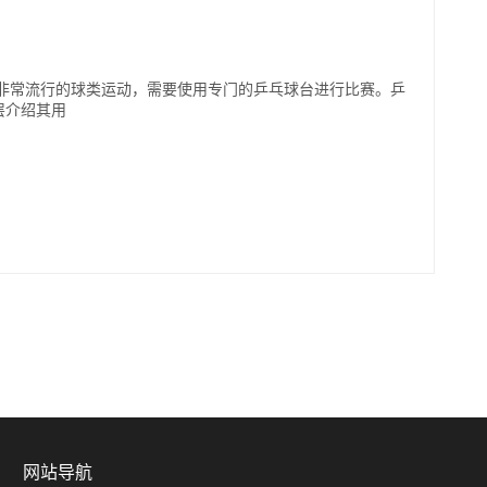
种非常流行的球类运动，需要使用专门的乒乓球台进行比赛。乒
层介绍其用
网站导航