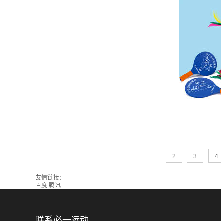
2
3
4
友情链接：
百度
腾讯
联系必一运动