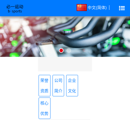
中文(简体)
荣誉
公司
企业
资质
简介
文化
核心
优势