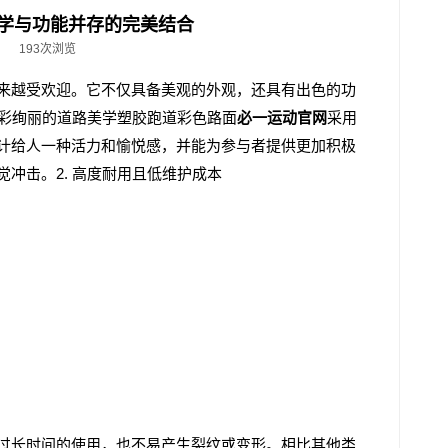
，美学与功能并存的完美结合
193次浏览
来越受欢迎。它不仅具备美观的外观，还具有出色的功
多彩绚丽的道路美学塑胶跑道彩色路面
必一运动官网
采用
计给人一种活力和愉悦感，并能为参与者提供更加积极
冲击。2. 高度耐用且低维护成本
过长时间的使用，也不易产生裂纹或变形。相比其他类