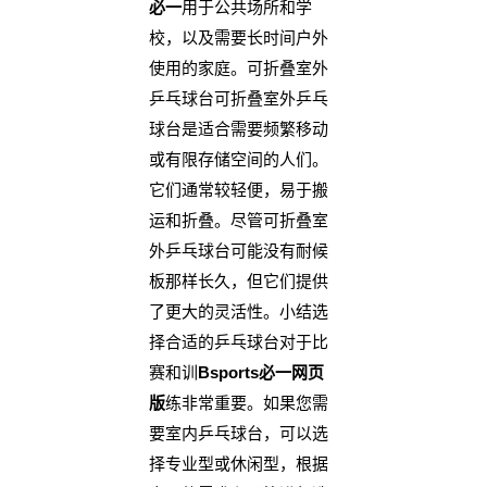
必一
用于公共场所和学
校，以及需要长时间户外
使用的家庭。可折叠室外
乒乓球台可折叠室外乒乓
球台是适合需要频繁移动
或有限存储空间的人们。
它们通常较轻便，易于搬
运和折叠。尽管可折叠室
外乒乓球台可能没有耐候
板那样长久，但它们提供
了更大的灵活性。小结选
择合适的乒乓球台对于比
赛和训
Bsports必一网页
版
练非常重要。如果您需
要室内乒乓球台，可以选
择专业型或休闲型，根据